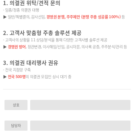
1. 의결권 위탁/견적 문의
- 임총/정총 의결권 대행
▶ 일반/특별결의, 감사선임,
경영권 분쟁, 주주제안 (분쟁 주총 성공률 100%)
등
2. 고객사 맞춤형 주총 솔루션 제공
- 고객사의 상황을 1:1 상담/분석을 통해 다양한 고객사별 솔루션 제공
▶
경영권 방어
, 정관변경, 이사해임/선임, 공시자문, 의사록 공증, 주주분석/관리 등
3. 의결권 대리행사 권유
- 전국 지점망 구축
▶
전국 500명
의 의결권 모집인 상시 대기 중
상호
담당자